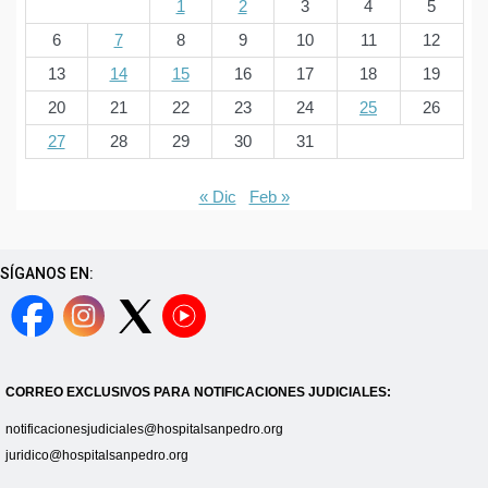
1
2
3
4
5
6
7
8
9
10
11
12
13
14
15
16
17
18
19
20
21
22
23
24
25
26
27
28
29
30
31
« Dic
Feb »
SÍGANOS EN:
CORREO EXCLUSIVOS PARA NOTIFICACIONES JUDICIALES:
notificacionesjudiciales@hospitalsanpedro.org
juridico@hospitalsanpedro.org