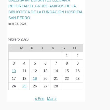
GALERIA INTEGRANTES LLEGAN A
REFORZAR EL GRUPO AMIGOS DE LA
BIBLIOTECA DE LA FUNDACIÓN HOSPITAL
SAN PEDRO
julio 23, 2026
febrero 2025
L
M
X
J
V
S
D
1
2
3
4
5
6
7
8
9
10
11
12
13
14
15
16
17
18
19
20
21
22
23
24
25
26
27
28
« Ene
Mar »