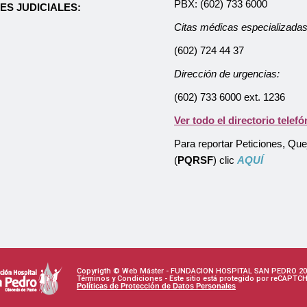
PBX: (602) 733 6000
ES JUDICIALES:
Citas médicas especializadas
(602) 724 44 37
Dirección de urgencias:
(602) 733 6000 ext. 1236
Ver todo el directorio telefó
Para reportar Peticiones, Qu
(
PQRSF
) clic
AQUÍ
Copyrigth © Web Máster - FUNDACION HOSPITAL SAN PEDRO 20
Términos y Condiciones - Este sitio está protegido por reCAPTC
Políticas de Protección de Datos Personales