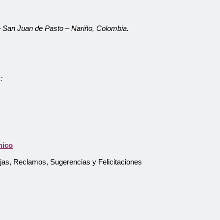
 – San Juan de Pasto – Nariño, Colombia.
:
Atención al Usuario
Asistente Virtual
nico
ejas, Reclamos, Sugerencias y Felicitaciones
Pago en línea