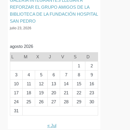
GALERIA INTEGRANTES LLEGAN A
REFORZAR EL GRUPO AMIGOS DE LA
BIBLIOTECA DE LA FUNDACIÓN HOSPITAL
SAN PEDRO
julio 23, 2026
agosto 2026
L
M
X
J
V
S
D
1
2
3
4
5
6
7
8
9
10
11
12
13
14
15
16
17
18
19
20
21
22
23
24
25
26
27
28
29
30
31
« Jul