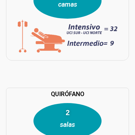
camas
QUIRÓFANO
4
salas