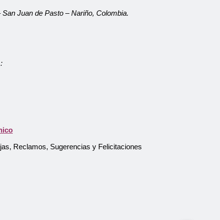
 – San Juan de Pasto – Nariño, Colombia.
:
Atención al Usuario
Asistente Virtual
nico
ejas, Reclamos, Sugerencias y Felicitaciones
Pago en línea