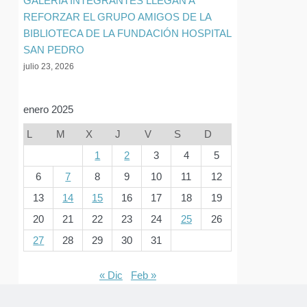
GALERIA INTEGRANTES LLEGAN A
REFORZAR EL GRUPO AMIGOS DE LA
BIBLIOTECA DE LA FUNDACIÓN HOSPITAL
SAN PEDRO
julio 23, 2026
enero 2025
L
M
X
J
V
S
D
1
2
3
4
5
6
7
8
9
10
11
12
13
14
15
16
17
18
19
20
21
22
23
24
25
26
27
28
29
30
31
« Dic
Feb »