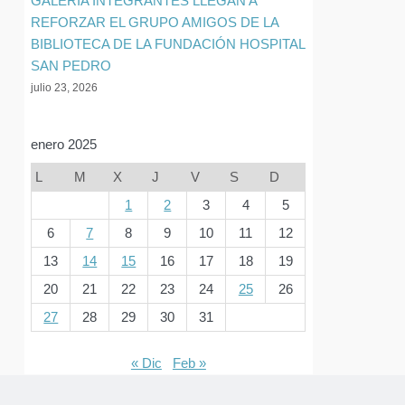
GALERIA INTEGRANTES LLEGAN A
REFORZAR EL GRUPO AMIGOS DE LA
BIBLIOTECA DE LA FUNDACIÓN HOSPITAL
SAN PEDRO
julio 23, 2026
enero 2025
L
M
X
J
V
S
D
1
2
3
4
5
6
7
8
9
10
11
12
13
14
15
16
17
18
19
20
21
22
23
24
25
26
27
28
29
30
31
« Dic
Feb »