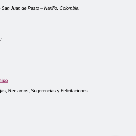
 – San Juan de Pasto – Nariño, Colombia.
:
Atención al Usuario
Asistente Virtual
nico
ejas, Reclamos, Sugerencias y Felicitaciones
Pago en línea