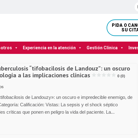
PIDA O CA
SU CIT
sotros
Experiencia en la atención
Gestión Clínica
Inve
uberculosis “tifobacilosis de Landouz”: un oscuro
ología a las implicaciones clínicas
0 (0)
los
«tifobacilosis de Landouzy»: un oscuro e impredecible enemigo, de
 Categoría: Calificación: Vistas: La sepsis y el shock séptico
 críticas que ponen en peligro la vida del paciente. La...