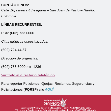
CONTÁCTENOS:
Calle 16, carrera 43 esquina – San Juan de Pasto – Nariño,
Colombia.
LÍNEAS RECURRENTES:
PBX: (602) 733 6000
Citas médicas especializadas:
(602) 724 44 37
Dirección de urgencias:
(602) 733 6000 ext. 1236
Ver todo el directorio telefónico
Para reportar Peticiones, Quejas, Reclamos, Sugerencias y
Felicitaciones (
PQRSF
) clic
AQUÍ
Copyrigth © Web Máster - FUNDACION HOSPITAL SAN PEDRO 2025
Términos y Condiciones - Este sitio está protegido por reCAPTCHA y Google