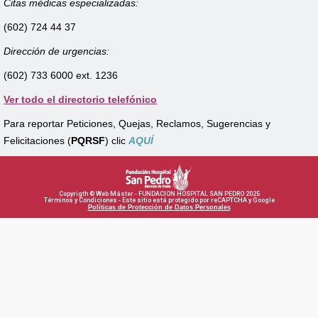
Citas médicas especializadas:
(602) 724 44 37
Dirección de urgencias:
(602) 733 6000 ext. 1236
Ver todo el directorio telefónico
Para reportar Peticiones, Quejas, Reclamos, Sugerencias y
Felicitaciones (
PQRSF
) clic
AQUÍ
Copyrigth © Web Máster - FUNDACION HOSPITAL SAN PEDRO 2025
Términos y Condiciones - Este sitio está protegido por reCAPTCHA y Google
Políticas de Protección de Datos Personales