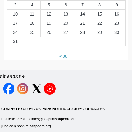
3
4
5
6
7
8
9
10
11
12
13
14
15
16
17
18
19
20
21
22
23
24
25
26
27
28
29
30
31
« Jul
SÍGANOS EN:
CORREO EXCLUSIVOS PARA NOTIFICACIONES JUDICIALES:
notificacionesjudiciales@hospitalsanpedro.org
juridico@hospitalsanpedro.org