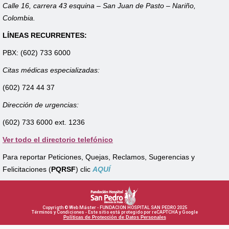
Calle 16, carrera 43 esquina – San Juan de Pasto – Nariño,
Colombia.
LÍNEAS RECURRENTES:
PBX: (602) 733 6000
Citas médicas especializadas:
(602) 724 44 37
Dirección de urgencias:
(602) 733 6000 ext. 1236
Ver todo el directorio telefónico
Para reportar Peticiones, Quejas, Reclamos, Sugerencias y
Felicitaciones (
PQRSF
) clic
AQUÍ
Copyrigth © Web Máster - FUNDACION HOSPITAL SAN PEDRO 2025
Términos y Condiciones - Este sitio está protegido por reCAPTCHA y Google
Políticas de Protección de Datos Personales