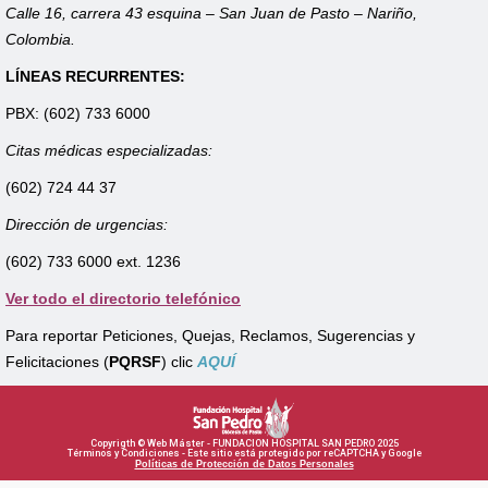
Calle 16, carrera 43 esquina – San Juan de Pasto – Nariño,
Colombia.
LÍNEAS RECURRENTES:
PBX: (602) 733 6000
Citas médicas especializadas:
(602) 724 44 37
Dirección de urgencias:
(602) 733 6000 ext. 1236
Ver todo el directorio telefónico
Para reportar Peticiones, Quejas, Reclamos, Sugerencias y
Felicitaciones (
PQRSF
) clic
AQUÍ
Copyrigth © Web Máster - FUNDACION HOSPITAL SAN PEDRO 2025
Términos y Condiciones - Este sitio está protegido por reCAPTCHA y Google
Políticas de Protección de Datos Personales