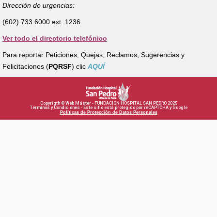
Dirección de urgencias:
(602) 733 6000 ext. 1236
Ver todo el directorio telefónico
Para reportar Peticiones, Quejas, Reclamos, Sugerencias y
Felicitaciones (
PQRSF
) clic
AQUÍ
Copyrigth © Web Máster - FUNDACION HOSPITAL SAN PEDRO 2025
Términos y Condiciones - Este sitio está protegido por reCAPTCHA y Google
Políticas de Protección de Datos Personales