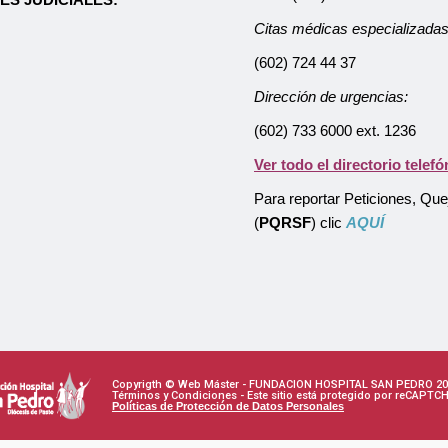
Citas médicas especializadas
(602) 724 44 37
Dirección de urgencias:
(602) 733 6000 ext. 1236
Ver todo el directorio telefó
Para reportar Peticiones, Qu
(
PQRSF
) clic
AQUÍ
Copyrigth © Web Máster - FUNDACION HOSPITAL SAN PEDRO 20
Términos y Condiciones - Este sitio está protegido por reCAPTC
Políticas de Protección de Datos Personales