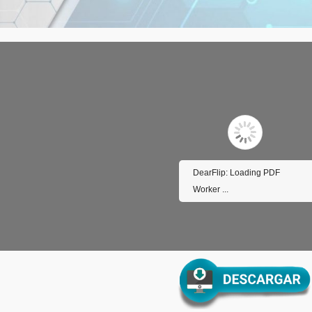
DearFlip: Loading PDF
Worker ...
Please wait while flipbook is
loading. For more related info,
FAQs and issues please refer to