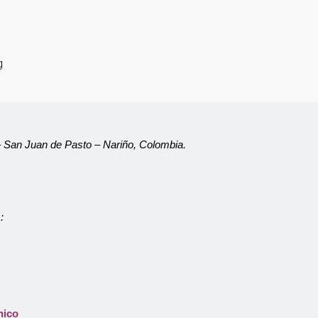
g
 – San Juan de Pasto – Nariño, Colombia.
:
Atención al Usuario
Asistente Virtual
nico