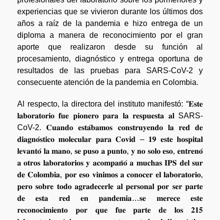
experiencias que se vivieron durante los últimos dos
años a raíz de la pandemia e hizo entrega de un
diploma a manera de reconocimiento por el gran
aporte que realizaron desde su función al
procesamiento, diagnóstico y entrega oportuna de
resultados de las pruebas para SARS-CoV-2 y
consecuente atención de la pandemia en Colombia.
Al respecto, la directora del instituto manifestó: “𝐄𝐬𝐭𝐞
𝐥𝐚𝐛𝐨𝐫𝐚𝐭𝐨𝐫𝐢𝐨 𝐟𝐮𝐞 𝐩𝐢𝐨𝐧𝐞𝐫𝐨 𝐩𝐚𝐫𝐚 𝐥𝐚 𝐫𝐞𝐬𝐩𝐮𝐞𝐬𝐭𝐚 𝐚𝐥 SARS-
CoV-2. 𝐂𝐮𝐚𝐧𝐝𝐨 𝐞𝐬𝐭𝐚́𝐛𝐚𝐦𝐨𝐬 𝐜𝐨𝐧𝐬𝐭𝐫𝐮𝐲𝐞𝐧𝐝𝐨 𝐥𝐚 𝐫𝐞𝐝 𝐝𝐞
𝐝𝐢𝐚𝐠𝐧𝐨́𝐬𝐭𝐢𝐜𝐨 𝐦𝐨𝐥𝐞𝐜𝐮𝐥𝐚𝐫 𝐩𝐚𝐫𝐚 𝐂𝐨𝐯𝐢𝐝 – 𝟏𝟗 𝐞𝐬𝐭𝐞 𝐡𝐨𝐬𝐩𝐢𝐭𝐚𝐥
𝐥𝐞𝐯𝐚𝐧𝐭𝐨́ 𝐥𝐚 𝐦𝐚𝐧𝐨, 𝐬𝐞 𝐩𝐮𝐬𝐨 𝐚 𝐩𝐮𝐧𝐭𝐨, 𝐲 𝐧𝐨 𝐬𝐨𝐥𝐨 𝐞𝐬𝐨, 𝐞𝐧𝐭𝐫𝐞𝐧𝐨́
𝐚 𝐨𝐭𝐫𝐨𝐬 𝐥𝐚𝐛𝐨𝐫𝐚𝐭𝐨𝐫𝐢𝐨𝐬 𝐲 𝐚𝐜𝐨𝐦𝐩𝐚𝐧̃𝐨́ 𝐚 𝐦𝐮𝐜𝐡𝐚𝐬 𝐈𝐏𝐒 𝐝𝐞𝐥 𝐬𝐮𝐫
𝐝𝐞 𝐂𝐨𝐥𝐨𝐦𝐛𝐢𝐚, 𝐩𝐨𝐫 𝐞𝐬𝐨 𝐯𝐢𝐧𝐢𝐦𝐨𝐬 𝐚 𝐜𝐨𝐧𝐨𝐜𝐞𝐫 𝐞𝐥 𝐥𝐚𝐛𝐨𝐫𝐚𝐭𝐨𝐫𝐢𝐨,
𝐩𝐞𝐫𝐨 𝐬𝐨𝐛𝐫𝐞 𝐭𝐨𝐝𝐨 𝐚𝐠𝐫𝐚𝐝𝐞𝐜𝐞𝐫𝐥𝐞 𝐚𝐥 𝐩𝐞𝐫𝐬𝐨𝐧𝐚𝐥 𝐩𝐨𝐫 𝐬𝐞𝐫 𝐩𝐚𝐫𝐭𝐞
𝐝𝐞 𝐞𝐬𝐭𝐚 𝐫𝐞𝐝 𝐞𝐧 𝐩𝐚𝐧𝐝𝐞𝐦𝐢𝐚…𝐬𝐞 𝐦𝐞𝐫𝐞𝐜𝐞 𝐞𝐬𝐭𝐞
𝐫𝐞𝐜𝐨𝐧𝐨𝐜𝐢𝐦𝐢𝐞𝐧𝐭𝐨 𝐩𝐨𝐫 𝐪𝐮𝐞 𝐟𝐮𝐞 𝐩𝐚𝐫𝐭𝐞 𝐝𝐞 𝐥𝐨𝐬 𝟐𝟏𝟓