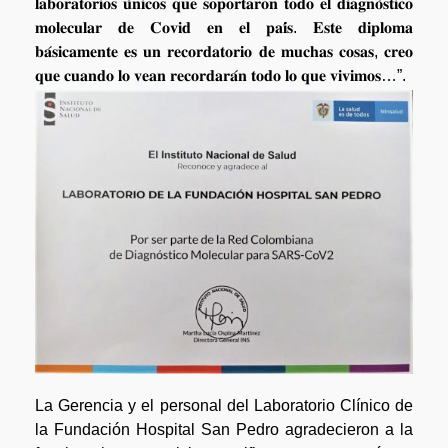
𝐥𝐚𝐛𝐨𝐫𝐚𝐭𝐨𝐫𝐢𝐨𝐬 𝐮́𝐧𝐢𝐜𝐨𝐬 𝐪𝐮𝐞 𝐬𝐨𝐩𝐨𝐫𝐭𝐚𝐫𝐨𝐧 𝐭𝐨𝐝𝐨 𝐞𝐥 𝐝𝐢𝐚𝐠𝐧𝐨́𝐬𝐭𝐢𝐜𝐨
𝐦𝐨𝐥𝐞𝐜𝐮𝐥𝐚𝐫 𝐝𝐞 𝐂𝐨𝐯𝐢𝐝 𝐞𝐧 𝐞𝐥 𝐩𝐚𝐢́𝐬. 𝐄𝐬𝐭𝐞 𝐝𝐢𝐩𝐥𝐨𝐦𝐚
𝐛𝐚́𝐬𝐢𝐜𝐚𝐦𝐞𝐧𝐭𝐞 𝐞𝐬 𝐮𝐧 𝐫𝐞𝐜𝐨𝐫𝐝𝐚𝐭𝐨𝐫𝐢𝐨 𝐝𝐞 𝐦𝐮𝐜𝐡𝐚𝐬 𝐜𝐨𝐬𝐚𝐬, 𝐜𝐫𝐞𝐨
𝐪𝐮𝐞 𝐜𝐮𝐚𝐧𝐝𝐨 𝐥𝐨 𝐯𝐞𝐚𝐧 𝐫𝐞𝐜𝐨𝐫𝐝𝐚𝐫𝐚́𝐧 𝐭𝐨𝐝𝐨 𝐥𝐨 𝐪𝐮𝐞 𝐯𝐢𝐯𝐢𝐦𝐨𝐬…”.
La Gerencia y el personal del Laboratorio Clínico de
la Fundación Hospital San Pedro agradecieron a la