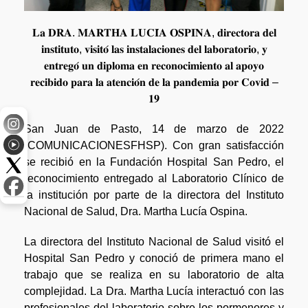
𝐋𝐚 𝐃𝐑𝐀. 𝐌𝐀𝐑𝐓𝐇𝐀 𝐋𝐔𝐂𝐈́𝐀 𝐎𝐒𝐏𝐈𝐍𝐀, 𝐝𝐢𝐫𝐞𝐜𝐭𝐨𝐫𝐚 𝐝𝐞𝐥
𝐢𝐧𝐬𝐭𝐢𝐭𝐮𝐭𝐨, 𝐯𝐢𝐬𝐢𝐭𝐨́ 𝐥𝐚𝐬 𝐢𝐧𝐬𝐭𝐚𝐥𝐚𝐜𝐢𝐨𝐧𝐞𝐬 𝐝𝐞𝐥 𝐥𝐚𝐛𝐨𝐫𝐚𝐭𝐨𝐫𝐢𝐨, 𝐲
𝐞𝐧𝐭𝐫𝐞𝐠𝐨́ 𝐮𝐧 𝐝𝐢𝐩𝐥𝐨𝐦𝐚 𝐞𝐧 𝐫𝐞𝐜𝐨𝐧𝐨𝐜𝐢𝐦𝐢𝐞𝐧𝐭𝐨 𝐚𝐥 𝐚𝐩𝐨𝐲𝐨
𝐫𝐞𝐜𝐢𝐛𝐢𝐝𝐨 𝐩𝐚𝐫𝐚 𝐥𝐚 𝐚𝐭𝐞𝐧𝐜𝐢𝐨́𝐧 𝐝𝐞 𝐥𝐚 𝐩𝐚𝐧𝐝𝐞𝐦𝐢𝐚 𝐩𝐨𝐫 𝐂𝐨𝐯𝐢𝐝 –
𝟏𝟗
San Juan de Pasto, 14 de marzo de 2022
(COMUNICACIONESFHSP). Con gran satisfacción
se recibió en la Fundación Hospital San Pedro, el
reconocimiento entregado al Laboratorio Clínico de
la institución por parte de la directora del Instituto
Nacional de Salud, Dra. Martha Lucía Ospina.
La directora del Instituto Nacional de Salud visitó el
Hospital San Pedro y conoció de primera mano el
trabajo que se realiza en su laboratorio de alta
complejidad. La Dra. Martha Lucía interactuó con las
profesionales del laboratorio sobre los pormenores y