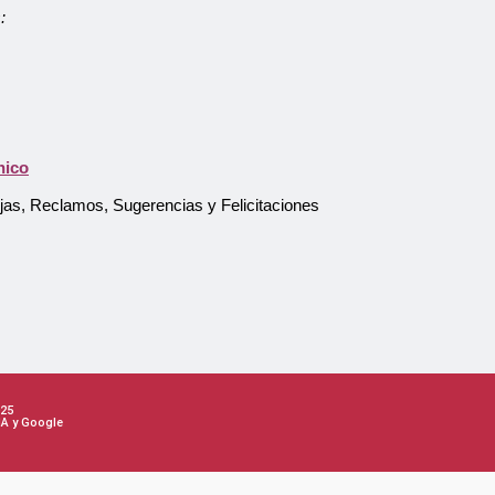
:
nico
Atención al Usuario
ejas, Reclamos, Sugerencias y Felicitaciones
Asistente Virtual
Pago en línea
25
HA y Google