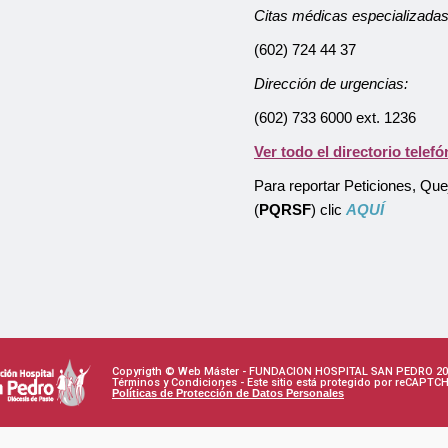
Citas médicas especializadas
(602) 724 44 37
Dirección de urgencias:
(602) 733 6000 ext. 1236
Ver todo el directorio telefó
Para reportar Peticiones, Qu
(
PQRSF
) clic
AQUÍ
Copyrigth © Web Máster - FUNDACION HOSPITAL SAN PEDRO 20
Términos y Condiciones - Este sitio está protegido por reCAPTC
Políticas de Protección de Datos Personales