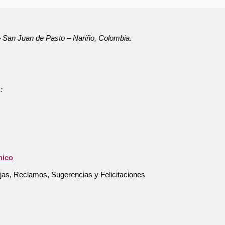
 – San Juan de Pasto – Nariño, Colombia.
:
Atención al Usuario
Asistente Virtual
nico
ejas, Reclamos, Sugerencias y Felicitaciones
Pago en línea